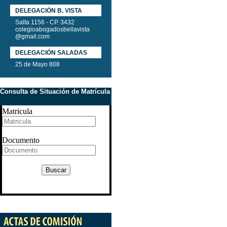
DELEGACIÓN B. VISTA
Salta 1156 - CP. 3432
colegioabogadosbellavista
@gmail.com
DELEGACIÓN SALADAS
25 de Mayo 808
Consulta de Situación de Matrícula
Matricula
Documento
Buscar