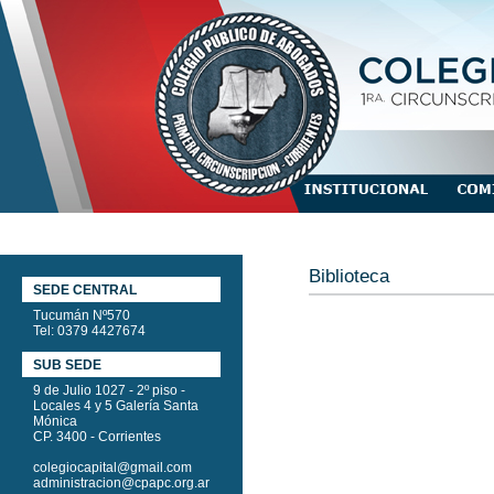
Biblioteca
SEDE CENTRAL
Tucumán Nº570
Tel: 0379 4427674
SUB SEDE
9 de Julio 1027 - 2º piso -
Locales 4 y 5 Galería Santa
Mónica
CP. 3400 - Corrientes
colegiocapital@gmail.com
administracion@cpapc.org.ar