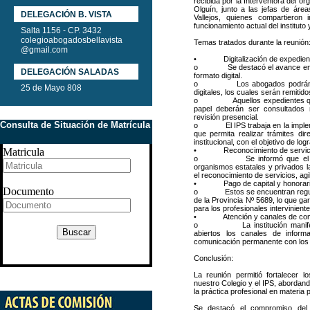
recibida por la Interventora del o
Olguín, junto a las jefas de áre
DELEGACIÓN B. VISTA
Vallejos, quienes compartieron 
funcionamiento actual del instituto
Salta 1156 - CP. 3432
colegioabogadosbellavista
Temas tratados durante la reunión
@gmail.com
• Digitalización de expedientes 
o Se destacó el avance en la
DELEGACIÓN SALADAS
formato digital.
o Los abogados podrán solic
25 de Mayo 808
digitales, los cuales serán remitid
o Aquellos expedientes que
papel deberán ser consultados 
revisión presencial.
Consulta de Situación de Matrícula
o El IPS trabaja en la implemen
que permita realizar trámites di
institucional, con el objetivo de lo
Matricula
• Reconocimiento de servic
o Se informó que el IPS so
organismos estatales y privados 
el reconocimiento de servicios, agi
• Pago de capital y honorarios
Documento
o Estos se encuentran regulad
de la Provincia Nº 5689, lo que ga
para los profesionales interviniente
• Atención y canales de com
o La institución manifestó
Buscar
abiertos los canales de informac
comunicación permanente con los 
Conclusión:
La reunión permitió fortalecer lo
nuestro Colegio y el IPS, abordan
la práctica profesional en materia p
Se destacó el compromiso del 