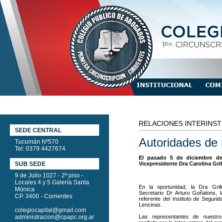
RELACIONES INTERINST
SEDE CENTRAL
Autoridades de 
Tucumán Nº570
Tel: 0379 4427674
El pasado 5 de diciembre de
SUB SEDE
Vicepresidente Dra Carolina Gril
9 de Julio 1027 - 2º piso -
Locales 4 y 5 Galería Santa
En la oportunidad, la Dra Gri
Mónica
Secretario Dr Arturo Goñalons, l
CP. 3400 - Corrientes
referente del Instituto de Seguri
Lencinas.
colegiocapital@gmail.com
administracion@cpapc.org.ar
Las representantes de nuestro